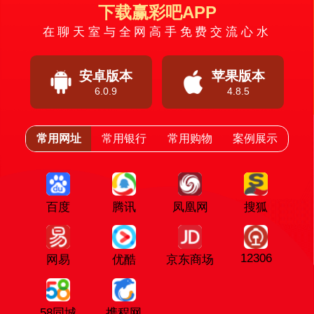
下载赢彩吧APP
在聊天室与全网高手免费交流心水
安卓版本
苹果版本
6.0.9
4.8.5
常用
网址
常用
银行
常用
购物
案例
展示
百度
腾讯
凤凰网
搜狐
12306
网易
优酷
京东商场
58同城
携程网